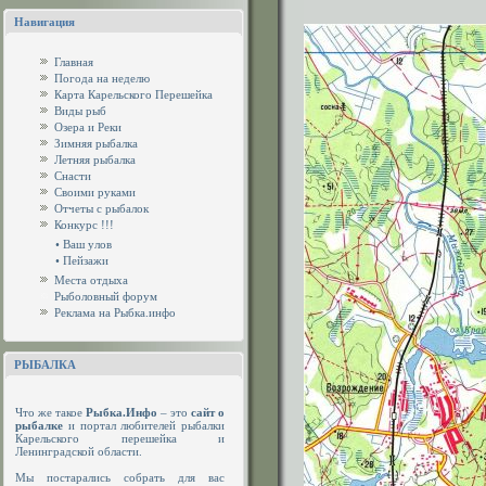
Навигация
Главная
Погода на неделю
Карта Карельского Перешейка
Виды рыб
Озера и Реки
Зимняя рыбалка
Летняя рыбалка
Снасти
Своими руками
Отчеты с рыбалок
Конкурс !!!
•
Ваш улов
•
Пейзажи
Места отдыха
Рыболовный форум
Реклама на Рыбка.инфо
РЫБАЛКА
Что же такое
Рыбка.Инфо
– это
сайт о
рыбалке
и портал любителей рыбалки
Карельского перешейка и
Ленинградской области.
Мы постарались собрать для вас