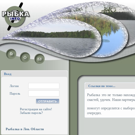
Вход
Логин
Ссылки по теме...
Пароль
Рыбалка это не только нахожд
снастей, удочек. Наши партнер
помогут определится с выборо
Регистрация на сайте!
Забыли пароль?
очередях.
Рыбалка в Лен. Области