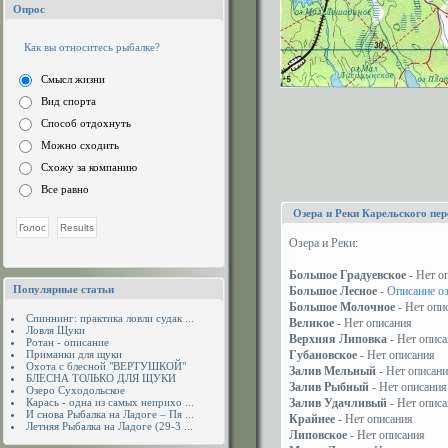
Опрос
Как вы относитесь рыбалке?
Смысл жизни
Вид спорта
Способ отдохнуть
Можно сходить
Схожу за компанию
Все равно
Озера и Реки Карельского пер
Озера и Реки:
Большое Градуевское
- Нет о
Популярные статьи
Большое Лесное
-
Описание о
Большое Молочное
- Нет опи
Спиннинг: практика ловли судак ...
Великое
- Нет описания
Ловля Щуки
Верхняя Липовка
- Нет опис
Ротан - описание
Приманки для щуки
Губановское
- Нет описания
Охота с блесной "ВЕРТУШКОЙ"
Залив Мельный
- Нет описан
БЛЕСНА ТОЛЬКО ДЛЯ ЩУКИ
Залив Рыбный
- Нет описания
Озеро Суходольское
Карась - одна из самых неприхо ...
Залив Удачливый
- Нет опис
И снова Рыбалка на Ладоге – Пя ...
Крайнее
- Нет описания
Летняя Рыбалка на Ладоге (29-3 ...
Липовское
- Нет описания