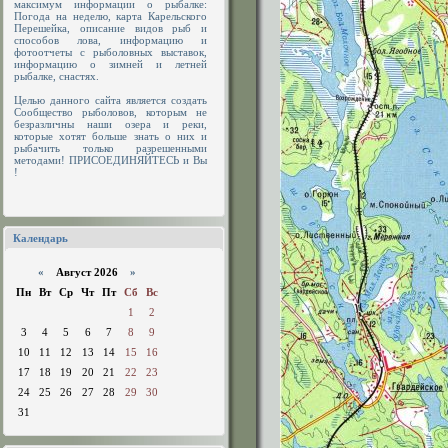
максимум информации о рыбалке:
Погода на неделю, карта Карельского
Перешейка, описание видов рыб и
способов лова, информацию и
фотоотчеты с рыболовных выставок,
информацию о зимней и летней
рыбалке, снастях.
Целью данного сайта является создать
Сообщество рыболовов, которым не
безразличны наши озера и реки,
которые хотят больше знать о них и
рыбачить только разрешенными
методами! ПРИСОЕДИНЯЙТЕСЬ и Вы
!
Календарь
«
Август 2026
»
Пн
Вт
Ср
Чт
Пт
Сб
Вс
1
2
3
4
5
6
7
8
9
10
11
12
13
14
15
16
17
18
19
20
21
22
23
24
25
26
27
28
29
30
31