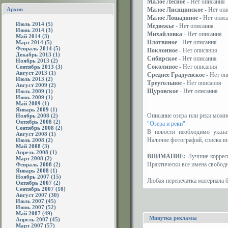
Малое Лесное
- Нет описания
Архив
Малое Лисицинское
- Нет оп
Малое Лошадиное
- Нет опис
Июль 2014 (5)
Медвежье
- Нет описания
Июнь 2014 (3)
Михайловка
- Нет описания
Май 2014 (3)
Плотвиное
- Нет описания
Март 2014 (5)
Февраль 2014 (5)
Поклонное
- Нет описания
Декабрь 2013 (1)
Сибирское
- Нет описания
Ноябрь 2013 (2)
Соколиное
- Нет описания
Сентябрь 2013 (3)
Август 2013 (1)
Среднее Градуевское
- Нет оп
Июль 2013 (2)
Треугольное
- Нет описания
Август 2009 (2)
Щуровское
- Нет описания
Июль 2009 (1)
Июнь 2009 (1)
Май 2009 (1)
Январь 2009 (1)
Описание озера или реки можно
Ноябрь 2008 (2)
Октябрь 2008 (2)
"Озера и реки"
.
Сентябрь 2008 (2)
В новости необходимо указа
Август 2008 (1)
Наличие фотографий, списка ви
Июль 2008 (2)
Май 2008 (3)
Апрель 2008 (1)
ВНИМАНИЕ:
Лучшие корресп
Март 2008 (2)
Практически все имена свобод
Февраль 2008 (2)
Январь 2008 (1)
Ноябрь 2007 (15)
Любая перепечатка материала б
Октябрь 2007 (2)
Сентябрь 2007 (10)
Август 2007 (30)
Июль 2007 (45)
Июнь 2007 (52)
Май 2007 (49)
Минутка рекламы
Апрель 2007 (45)
Март 2007 (57)