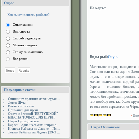
Опрос
На карте:
Как вы относитесь рыбалке?
Смысл жизни
Вид спорта
Способ отдохнуть
Можно сходить
Схожу за компанию
Виды рыб:
Окунь
Все равно
Маленькое озеро, находится 
Сосново или на западе от Замо
окунь, и его в озере вполне
малым количеством водной рас
берега – моховое болото, с
Популярные статьи
галлюциногенных, иначе как ещ
можно без проблем, просёлок 
Спиннинг: практика ловли судак ...
или вообще нет, т.к. более кр
Ловля Щуки
Ротан - описание
то они тоже стремятся на Чёрно
Приманки для щуки
Охота с блесной "ВЕРТУШКОЙ"
Про
БЛЕСНА ТОЛЬКО ДЛЯ ЩУКИ
Озеро Суходольское
Карась - одна из самых неприхо ...
Озеро Осиновское
И снова Рыбалка на Ладоге – Пя ...
Летняя Рыбалка на Ладоге (29-3 ...