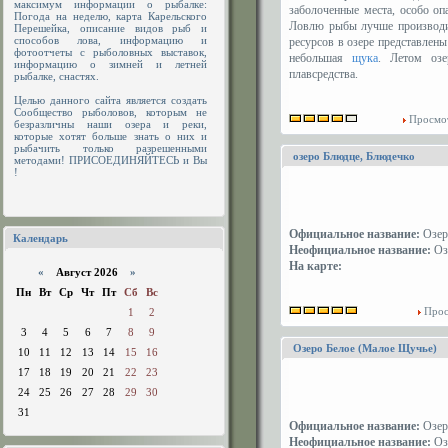
максимум информации о рыбалке:
заболоченные места, особо о
Погода на неделю, карта Карельского
Ловлю рыбы лучше производит
Перешейка, описание видов рыб и
способов лова, информацию и
ресурсов в озере представлены
фотоотчеты с рыболовных выставок,
небольшая
щука
. Летом озе
информацию о зимней и летней
плавсредства.
рыбалке, снастях.
Целью данного сайта является создать
Сообщество рыболовов, которым не
Просмот
безразличны наши озера и реки,
которые хотят больше знать о них и
рыбачить только разрешенными
озеро Блюдце, Блюдечко
методами! ПРИСОЕДИНЯЙТЕСЬ и Вы
!
Официальное название:
Озер
Календарь
Неофициальное название:
Оз
На карте:
«
Август 2026
»
Пн
Вт
Ср
Чт
Пт
Сб
Вс
Прос
1
2
3
4
5
6
7
8
9
Озеро Белое (Малое Щучье)
10
11
12
13
14
15
16
17
18
19
20
21
22
23
24
25
26
27
28
29
30
31
Официальное название:
Озер
Неофициальное название:
Оз