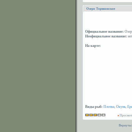
Озеро Ториковское
Официальное название:
Озер
Неофициальное название:
не
На карте:
Виды рыб:
Плотва
,
Окунь
,
Ер
Просмот
Вернутьс