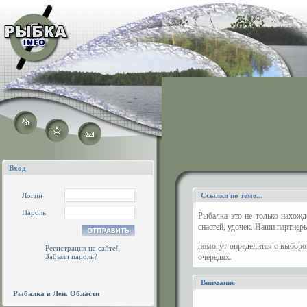
Вход
Логин
Ссылки по теме...
Пароль
Рыбалка это не только нахожд
снастей, удочек. Наши партнер
помогут определится с выборо
Регистрация на сайте!
Забыли пароль?
очередях.
Внимание
Рыбалка в Лен. Области