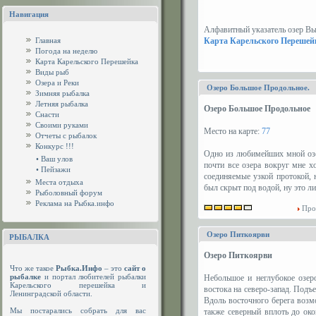
Навигация
Алфавитный указатель озер Вы
Главная
Карта Карельского Перешей
Погода на неделю
Карта Карельского Перешейка
Виды рыб
Озера и Реки
Озеро Большое Продольное.
Зимняя рыбалка
Летняя рыбалка
Озеро Большое Продольное
Снасти
Своими руками
Место на карте:
77
Отчеты с рыбалок
Конкурс !!!
Одно из любимейших мной озер
•
Ваш улов
почти все озера вокруг мне х
•
Пейзажи
соединяемые узкой протокой, 
Места отдыха
был скрыт под водой, ну это л
Рыболовный форум
Реклама на Рыбка.инфо
Про
Озеро Питкоярви
РЫБАЛКА
Озеро Питкоярви
Что же такое
Рыбка.Инфо
– это
сайт о
рыбалке
и портал любителей рыбалки
Небольшое и неглубокое озер
Карельского перешейка и
востока на северо-запад. Подъ
Ленинградской области.
Вдоль восточного берега возмо
Мы постарались собрать для вас
также северный вплоть до око