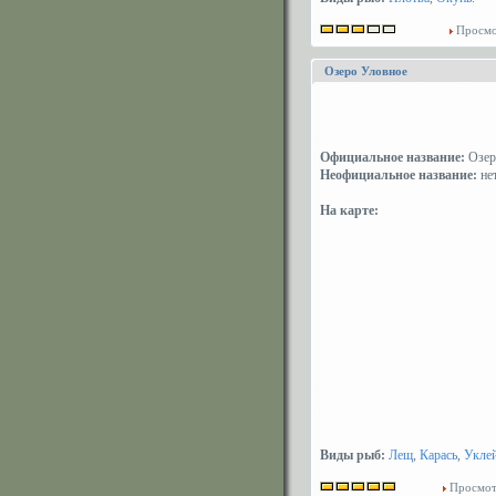
Просмо
Озеро Уловное
Официальное название:
Озер
Неофициальное название:
не
На карте:
Виды рыб:
Лещ
,
Карась
,
Укле
Просмот