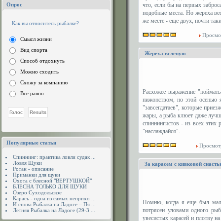
Опрос
что, если бы на первых заброс
подобные места. Но жереха ве
же месте - еще двух, почти так
Как вы относитесь рыбалке?
Просмо
Смысл жизни
Вид спорта
Жереха вслепую
Способ отдохнуть
Можно сходить
Схожу за компанию
Расхожее выражение "поймать
Все равно
пижонством, но этой осенью 
"завсегдатаев", которые прие
жары, а рыба клюет даже лучше
спиннингистов - из всех этих р
"наслаждайся".
Популярные статьи
Просмот
Спиннинг: практика ловли судак ...
Ловля Щуки
За карасем с кивковой снасть
Ротан - описание
Приманки для щуки
Охота с блесной "ВЕРТУШКОЙ"
БЛЕСНА ТОЛЬКО ДЛЯ ЩУКИ
Озеро Суходольское
Карась - одна из самых неприхо ...
Помню, когда я еще был мал
И снова Рыбалка на Ладоге – Пя ...
потрясен уловами одного рыб
Летняя Рыбалка на Ладоге (29-3 ...
увесистых карасей и плотву н