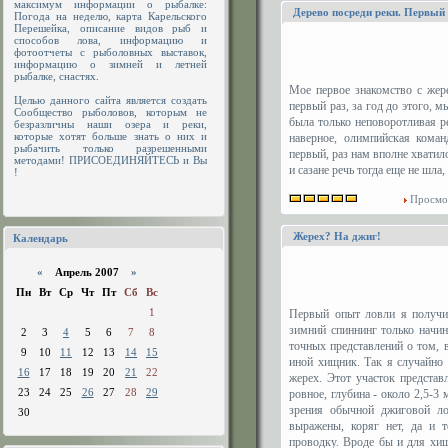
максимум информации о рыбалке:
Дерево посреди реки. Первый
Погода на неделю, карта Карельского
Перешейка, описание видов рыб и
способов лова, информацию и
фотоотчеты с рыболовных выставок,
информацию о зимней и летней
рыбалке, снастях.
Мое первое знакомство с жер
Целью данного сайта является создать
первый раз, за год до этого, м
Сообщество рыболовов, которым не
была только неповоротливая ре
безразличны наши озера и реки,
которые хотят больше знать о них и
наверное, олимпийская коман
рыбачить только разрешенными
первый, раз нам вполне хватило
методами! ПРИСОЕДИНЯЙТЕСЬ и Вы
и сазане речь тогда еще не шла,
!
Просмо
Жерех? На джиг!
Календарь
«
Апрель 2007
»
Пн
Вт
Ср
Чт
Пт
Сб
Вс
1
Первый опыт ловли я получил
зимний спиннинг только начин
2
3
4
5
6
7
8
точных представлений о том, 
9
10
11
12
13
14
15
иной хищник. Так я случайно
16
17
18
19
20
21
22
жерех. Этот участок представ
23
24
25
26
27
28
29
ровное, глубина - около 2,5-3 
зрения обычной джиговой лов
30
выражены, коряг нет, да и т
проводку. Вроде бы и для хищ