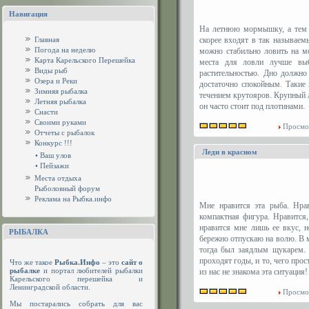
Навигация
На летнюю мормышку, а тем б
Главная
скорее входят в так называем
Погода на неделю
можно стабильно ловить на м
Карта Карельского Перешейка
места для ловли лучше выб
Виды рыб
растительностью. Дно должно
Озера и Реки
достаточно спокойным. Такие
Зимняя рыбалка
течением крутояров. Крупный 
Летняя рыбалка
он часто стоит под плотинами.
Снасти
Своими руками
Просмо
Отчеты с рыбалок
Конкурс !!!
Леди в красном
•
Ваш улов
•
Пейзажи
Места отдыха
Рыболовный форум
Реклама на Рыбка.инфо
Мне нравится эта рыба. Нрав
компактная фигура. Нравится,
нравится мне лишь ее вкус, 
РЫБАЛКА
бережно отпускаю на волю. В 
тогда был заядлым щукарем. 
проходят годы, и то, чего прос
Что же такое
Рыбка.Инфо
– это
сайт о
рыбалке
и портал любителей рыбалки
из нас не знакома эта ситуация!
Карельского перешейка и
Ленинградской области.
Просмо
Мы постарались собрать для вас