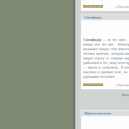
Просмо
Свимфидер
Свимфидер
— не что иное , 
концах или без них . Некот
вызывают вокруг себя многочи
лестных эпитетов , которым на
увидел угрозу со стороны ко
рыболовов в тех , кому везет 
— просто в суперзвезд . В у
поклевку в удачный улов , но 
удильщики отступают .
Просмо
Верн
Минутка рекламы