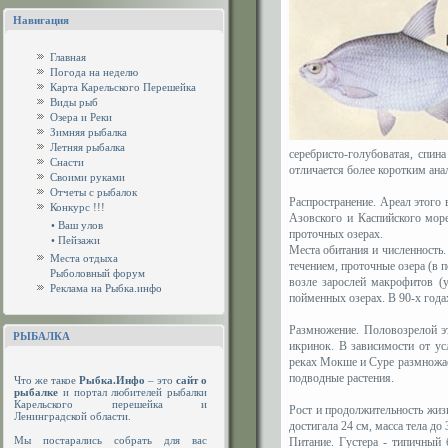
Навигация
Главная
Погода на неделю
Карта Карельского Перешейка
Виды рыб
Озера и Реки
Зимняя рыбалка
Летняя рыбалка
серебристо-голубоватая, спин
Снасти
отличается более коротким ан
Своими руками
Отчеты с рыбалок
Распространение. Ареал этого 
Конкурс !!!
Азовского и Каспийского мор
•
Ваш улов
проточных озерах.
•
Пейзажи
Места обитания и численность.
Места отдыха
течением, проточные озера (в 
Рыболовный форум
возле зарослей макрофитов (у
Реклама на Рыбка.инфо
пойменных озерах. В 90-х года
Размножение. Половозрелой эт
РЫБАЛКА
икринок. В зависимости от ус
реках Мокше и Суре размножае
подводные растения.
Что же такое
Рыбка.Инфо
– это
сайт о
рыбалке
и портал любителей рыбалки
Карельского перешейка и
Рост и продолжительность жизн
Ленинградской области.
достигала 24 см, масса тела до
Мы постарались собрать для вас
Питание. Густера - типичный