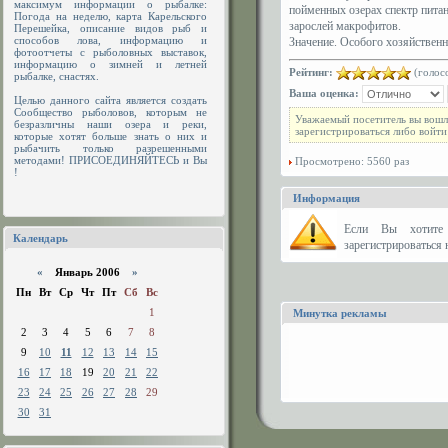
максимум информации о рыбалке:
пойменных озерах спектр пита
Погода на неделю, карта Карельского
зарослей макрофитов.
Перешейка, описание видов рыб и
способов лова, информацию и
Значение. Особого хозяйственн
фотоотчеты с рыболовных выставок,
информацию о зимней и летней
Рейтинг:
(голосо
рыбалке, снастях.
Ваша оценка:
Целью данного сайта является создать
Сообщество рыболовов, которым не
Уважаемый посетитель вы вошл
безразличны наши озера и реки,
зарегистрироваться либо войти
которые хотят больше знать о них и
рыбачить только разрешенными
методами! ПРИСОЕДИНЯЙТЕСЬ и Вы
Просмотрено: 5560 раз
!
Информация
Eсли Вы хотите 
Календарь
зарегистрироваться н
«
Январь 2006
»
Пн
Вт
Ср
Чт
Пт
Сб
Вс
1
Минутка рекламы
2
3
4
5
6
7
8
9
10
11
12
13
14
15
16
17
18
19
20
21
22
23
24
25
26
27
28
29
30
31