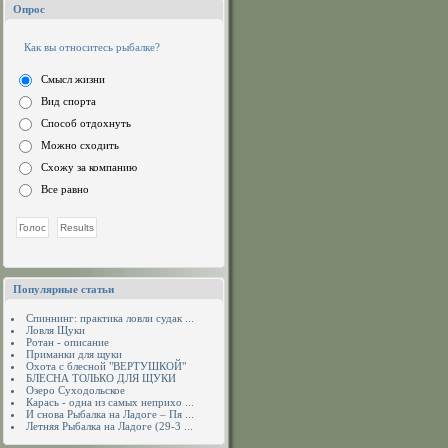
Опрос
Как вы относитесь рыбалке?
Смысл жизни
Вид спорта
Способ отдохнуть
Можно сходить
Схожу за компанию
Все равно
Популярные статьи
Спиннинг: практика ловли судак ...
Ловля Щуки
Ротан - описание
Приманки для щуки
Охота с блесной "ВЕРТУШКОЙ"
БЛЕСНА ТОЛЬКО ДЛЯ ЩУКИ
Озеро Суходольское
Карась - одна из самых неприхо ...
И снова Рыбалка на Ладоге – Пя ...
Летняя Рыбалка на Ладоге (29-3 ...