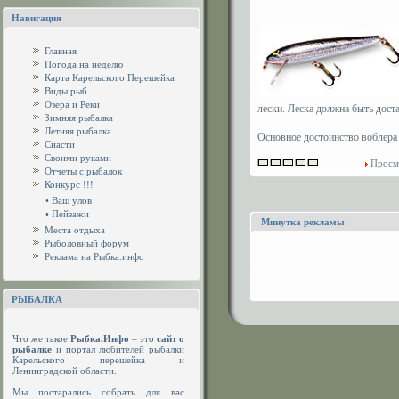
Навигация
Главная
Погода на неделю
Карта Карельского Перешейка
Виды рыб
Озера и Реки
лески. Леска должна быть дост
Зимняя рыбалка
Летняя рыбалка
Основное достоинство воблера
Снасти
Своими руками
Просм
Отчеты с рыбалок
Конкурс !!!
•
Ваш улов
•
Пейзажи
Минутка рекламы
Места отдыха
Рыболовный форум
Реклама на Рыбка.инфо
РЫБАЛКА
Что же такое
Рыбка.Инфо
– это
сайт о
рыбалке
и портал любителей рыбалки
Карельского перешейка и
Ленинградской области.
Мы постарались собрать для вас