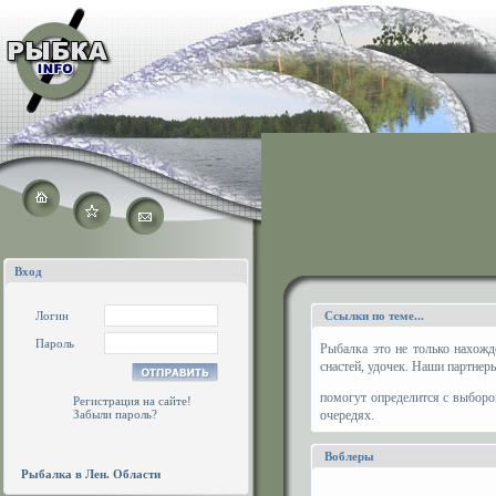
Вход
Логин
Ссылки по теме...
Пароль
Рыбалка это не только нахожд
снастей, удочек. Наши партнер
помогут определится с выборо
Регистрация на сайте!
Забыли пароль?
очередях.
Воблеры
Рыбалка в Лен. Области