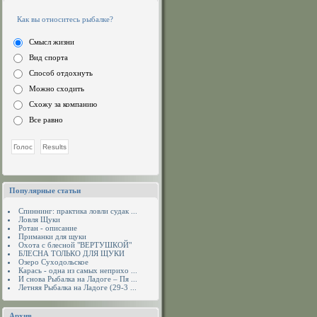
Как вы относитесь рыбалке?
Смысл жизни
Вид спорта
Способ отдохнуть
Можно сходить
Схожу за компанию
Все равно
Популярные статьи
Спиннинг: практика ловли судак ...
Ловля Щуки
Ротан - описание
Приманки для щуки
Охота с блесной "ВЕРТУШКОЙ"
БЛЕСНА ТОЛЬКО ДЛЯ ЩУКИ
Озеро Суходольское
Карась - одна из самых неприхо ...
И снова Рыбалка на Ладоге – Пя ...
Летняя Рыбалка на Ладоге (29-3 ...
Архив