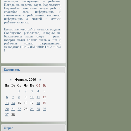
максимум информации о рыбалке:
Погода на неделю, карта Карельского
Перешейка, описание видов рыб и
способов лова, информацию и
фотоотчеты с рыболовных выставок,
информацию о зимней и летней
рыбалке, снастях.
Целью данного сайта является создать
Сообщество рыболовов, которым не
безразличны наши озера и реки,
которые хотят больше знать о них и
рыбачить только разрешенными
методами! ПРИСОЕДИНЯЙТЕСЬ и Вы
!
Календарь
«
Февраль 2006
»
Пн
Вт
Ср
Чт
Пт
Сб
Вс
1
2
3
4
5
6
7
8
9
10
11
12
13
14
15
16
17
18
19
20
21
22
23
24
25
26
27
28
Опрос