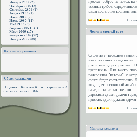
простая: заброс не похож на
Январь 2007 (2)
Октябрь 2006 (2)
техники требует определенного
Сентябрь 2006 (1)
рыбы достаточно крупной, той, 
Август 2006 (1)
Июль 2006 (2)
Просмо
Июнь 2006 (12)
Май 2006 (8)
Апрель 2006 (139)
Март 2006 (17)
Ловля в стоячей воде
Февраль 2006 (52)
Январь 2006 (89)
Каталоги и рейтинги
Существует несколько вариант
иного варианта определяется 
рукой или двумя руками. "О
предплечью. Для такого спос
подходящая "пятерка", с кото
Обмен ссылками
стоить будет соответственно.
когда идет постоянный дозабр
Продажа
Кафельной и керамической
насадки, такие как: перловк
плитки
со скидкой 10%
управлять двумя руками горазд
правило, двумя руками держат
Просмо
Минутка рекламы