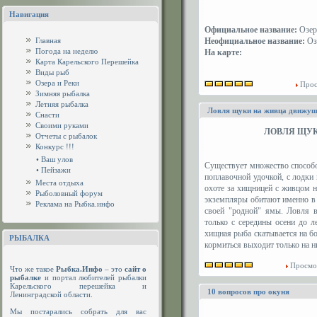
Навигация
Официальное название:
Озер
Главная
Неофициальное название:
Оз
Погода на неделю
На карте:
Карта Карельского Перешейка
Виды рыб
Озера и Реки
Прос
Зимняя рыбалка
Летняя рыбалка
Ловля щуки на живца движущ
Снасти
Своими руками
ЛОВЛЯ ЩУК
Отчеты с рыбалок
Конкурс !!!
•
Ваш улов
Существует множество способ
•
Пейзажи
поплавочной удочкой, с лодки 
Места отдыха
охоте за хищницей с живцом н
Рыболовный форум
экземпляры обитают именно в 
Реклама на Рыбка.инфо
своей "родной" ямы. Ловля в
только с середины осени до л
хищная рыба скатывается на б
РЫБАЛКА
кормиться выходит только на 
Просмо
Что же такое
Рыбка.Инфо
– это
сайт о
рыбалке
и портал любителей рыбалки
Карельского перешейка и
10 вопросов про окуня
Ленинградской области.
Мы постарались собрать для вас