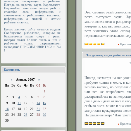
максимум информации о рыбалке:
Погода на неделю, карта Карельского
Перешейка, описание видов рыб и
способов лова, информацию и
Этот спиннинговый сезон скла
фотоотчеты с рыболовных выставок,
всего выступает окунь. Зд
информацию о зимней и летней
многочисленности и распростр
рыбалке, снастях.
которым я, как вы, возможно,
Целью данного сайта является создать
всех значениях этого слова
Сообщество рыболовов, которым не
перевешивает ее несколько на
безразличны наши озера и реки,
которые хотят больше знать о них и
рыбачить только разрешенными
Просмо
методами! ПРИСОЕДИНЯЙТЕСЬ и Вы
!
Что делать, когда рыба не хоч
Календарь
Иногда, несмотря на все ухи
«
Апрель 2007
»
пробуете ловить в месте, в ко
Пн
Вт
Ср
Чт
Пт
Сб
Вс
верную тактику, но результат 
1
или все же попробовать чт
расстраивайтесь из-за недост
2
3
4
5
6
7
8
дня в день и даже от часа к ча
9
10
11
12
13
14
15
ее было очень много и она хват
16
17
18
19
20
21
22
минут клев прекращается полно
23
24
25
26
27
28
29
Направление ветра? Или прост
30
Просмо