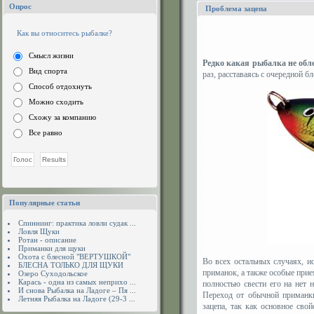
Опрос
Проблема зацепа
Как вы относитесь рыбалке?
Смысл жизни
Редко какая рыбалка не обл
Вид спорта
раз, расставаясь с очередной б
Способ отдохнуть
Можно сходить
Схожу за компанию
Все равно
Популярные статьи
Спиннинг: практика ловли судак ...
Ловля Щуки
Ротан - описание
Приманки для щуки
Охота с блесной "ВЕРТУШКОЙ"
Во всех остальных случаях, и
БЛЕСНА ТОЛЬКО ДЛЯ ЩУКИ
приманок, а также особые при
Озеро Суходольское
Карась - одна из самых неприхо ...
полностью свести его на нет 
И снова Рыбалка на Ладоге – Пя ...
Переход от обычной приманки
Летняя Рыбалка на Ладоге (29-3 ...
зацепа, так как основное свой