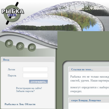
Вход
Логин
Ссылки по теме...
Пароль
Рыбалка это не только нахожд
снастей, удочек. Наши партнер
помогут определится с выборо
Регистрация на сайте!
Забыли пароль?
очередях.
озеро Блюдце, Блюдечко
Рыбалка в Лен. Области