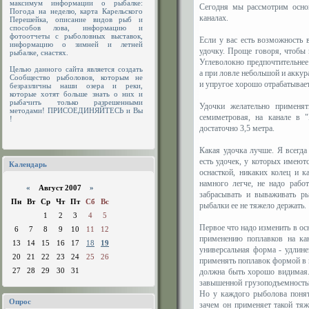
максимум информации о рыбалке:
Сегодня мы рассмотрим основ
Погода на неделю, карта Карельского
каналах.
Перешейка, описание видов рыб и
способов лова, информацию и
фотоотчеты с рыболовных выставок,
Если у вас есть возможность 
информацию о зимней и летней
удочку. Проще говоря, чтобы
рыбалке, снастях.
Углеволокно предпочтительнее
Целью данного сайта является создать
а при ловле небольшой и аккур
Сообщество рыболовов, которым не
и упругое хорошо отрабатывает
безразличны наши озера и реки,
которые хотят больше знать о них и
рыбачить только разрешенными
Удочки желательно применя
методами! ПРИСОЕДИНЯЙТЕСЬ и Вы
семиметровая, на канале в 
!
достаточно 3,5 метра.
Какая удочка лучше. Я всегда
есть удочек, у которых имеют
Календарь
оснасткой, никаких колец и 
намного легче, не надо рабо
«
Август 2007
»
забрасывать и вываживать ры
Пн
Вт
Ср
Чт
Пт
Сб
Вс
рыбалки ее не тяжело держать.
1
2
3
4
5
Первое что надо изменить в о
6
7
8
9
10
11
12
применению поплавков на кан
13
14
15
16
17
18
19
универсальная форма - удлине
20
21
22
23
24
25
26
применять поплавок формой в в
27
28
29
30
31
должна быть хорошо видимая.
завышенной грузоподъемностью
Но у каждого рыболова понят
Опрос
зачем он применяет такой тя