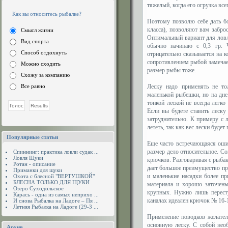
тяжелый, когда его огрузка всег
Как вы относитесь рыбалке?
Поэтому позволю себе дать бо
класса), позволяют вам забро
Смысл жизни
Оптимальный вариант для ловли
Вид спорта
обычно начинаю с 0,3 гр. Ч
Способ отдохнуть
отрицательно сказывается на к
сопротивлением рыбой замечае
Можно сходить
размер рыбы тоже.
Схожу за компанию
Все равно
Леску надо применять не то
маленькой рыбешки, но на дне
тонкой леской не всегда легко
Если вы будете ставить леску
затруднительно. К примеру с л
лететь, так как вес лески буде
Популярные статьи
Еще часто встречающаяся оши
размер дело относительное. С
Спиннинг: практика ловли судак ...
Ловля Щуки
крючков. Разговаривая с рыбак
Ротан - описание
дает большое преимущество при
Приманки для щуки
и маленькие насадки более п
Охота с блесной "ВЕРТУШКОЙ"
БЛЕСНА ТОЛЬКО ДЛЯ ЩУКИ
материала и хорошо заточены
Озеро Суходольское
крупных. Нужно лишь перест
Карась - одна из самых неприхо ...
каналах идеален крючок № 16-1
И снова Рыбалка на Ладоге – Пя ...
Летняя Рыбалка на Ладоге (29-3 ...
Применение поводков желател
основную леску. С собой нео
Архив