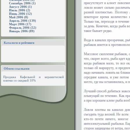
присутствует и клюет повсеме
Сентябрь 2006 (1)
Август 2006 (1)
ловли может сильно различать
Июль 2006 (2)
разной плотностью. Поэтому 
Июнь 2006 (12)
некоторое время количество 
Май 2006 (8)
Апрель 2006 (139)
Только так, переходя в течение
Март 2006 (17)
за день. Конечно, когда рыба в
Февраль 2006 (52)
такое бывает редко.
Январь 2006 (89)
Вода в каналах прозрачная, ры
Каталоги и рейтинги
рыбаков жмется к противополо
Массовое скопление рыбаков, с
что, скорее всего, рыба идет в
когда рыбаков мало, то все о
только ей маршруту, и предпоч
Обмен ссылками
надо начинать ловить на ближн
Продажа
Кафельной и керамической
середине канала, и уже пото
плитки
со скидкой 10%
место, где вы остановились, и 
Лучший способ добиться макси
плывущий по течению. Как пра
а при хорошем клеве рыба вооб
Ловля плотвы на каналах дов
съездить туда весной. Не всем
кто-то почти ничего, многое
интеллектуальной рыбалки. Ещ
сторон защищены от ветра, поэ