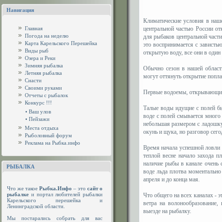
Навигация
Климатические условия в наш
Главная
центральной частью России от
Погода на неделю
для рыбаков центральной части
Карта Карельского Перешейка
это воспринимается с завистью
Виды рыб
открытую воду, все они в один
Озера и Реки
Зимняя рыбалка
Обычно сезон в нашей област
Летняя рыбалка
могут оттянуть открытие попла
Снасти
Своими руками
Первые водоемы, открывающиес
Отчеты с рыбалок
Конкурс !!!
Талые воды идущие с полей бы
•
Ваш улов
воде с полей смывается много 
•
Пейзажи
небольшая размером с ладошку, 
Места отдыха
окунь и щука, но разговор сего
Рыболовный форум
Реклама на Рыбка.инфо
Время начала успешной ловли 
теплой весне начало захода 
наличие рыбы в канале очень 
РЫБАЛКА
воде льда плотва моментально
апреля и до конца мая.
Что же такое
Рыбка.Инфо
– это
сайт о
рыбалке
и портал любителей рыбалки
Что общего на всех каналах - э
Карельского перешейка и
ветра на волонообразование,
Ленинградской области.
выезде на рыбалку.
Мы постарались собрать для вас