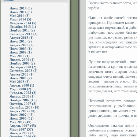
Весной часто бывают ветра, и 
удобно.
Июль 2014 (5)
Июнь 2014 (3)
Май 2014 (3)
Одна из особенностей весенн
Март 2014 (5)
прикормки. При вялом клеве, 
Февраль 2014 (5)
Декабрь 2013 (1)
когда клев нормальный, и рыба
Ноябрь 2013 (2)
Рыболовы, постоянно бываю
Сентябрь 2013 (3)
улучшается, но размер рыбы зн
Август 2013 (1)
Июль 2013 (2)
тех, кто обходится без прикор
Август 2009 (2)
крупной и осторожной рыбе взя
Июль 2009 (1)
в канале нет.
Июнь 2009 (1)
Май 2009 (1)
Январь 2009 (1)
Лучшие насадки весной - мот
Ноябрь 2008 (2)
насаживать на крючок после к
Октябрь 2008 (2)
Сентябрь 2008 (2)
конечном итоге опарыш оказы
Август 2008 (1)
опарыша очень вялый, может 
Июль 2008 (2)
весной - анисовое масло. Н
Май 2008 (3)
Апрель 2008 (1)
использовать его надо только т
Март 2008 (2)
не оправдывает, и от этой наса
Февраль 2008 (2)
Январь 2008 (1)
Ноябрь 2007 (15)
Неплохой результат показа
Октябрь 2007 (2)
первоначально у рыболовов
Сентябрь 2007 (10)
приноровитесь, он может с ус
Август 2007 (30)
Июль 2007 (45)
долго держится на крючке, и н
Июнь 2007 (52)
Май 2007 (49)
Оптимальная тактика ловли 
Апрель 2007 (45)
Март 2007 (57)
любителям спиннинга. Успех п
Январь 2007 (2)
либо месте, надо попробова
Октябрь 2006 (2)