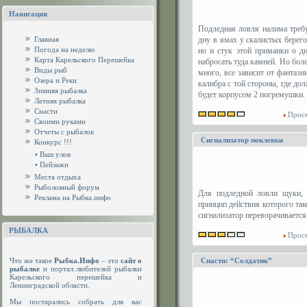
Навигация
Подледная ловля налима требу
Главная
дну в ямах у скалистых берег
Погода на неделю
но и стук этой приманки о д
Карта Карельского Перешейка
набросать туда камней. Но бо
Виды рыб
много, все зависит от фантаз
Озера и Реки
калибра с той стороны, где до
Зимняя рыбалка
будет корпусом 2 погремушки. 
Летняя рыбалка
Снасти
Просм
Своими руками
Отчеты с рыбалок
Сигнализатор поклевки
Конкурс !!!
•
Ваш улов
•
Пейзажи
Места отдыха
Рыболовный форум
Для подледной ловли щуки, о
Реклама на Рыбка.инфо
принцип действия которого так
сигнализатор переворачивается
РЫБАЛКА
Просм
Что же такое
Рыбка.Инфо
– это
сайт о
Снасти: “Солдатик”
рыбалке
и портал любителей рыбалки
Карельского перешейка и
Ленинградской области.
Мы постарались собрать для вас