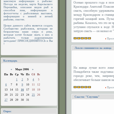
максимум информации о рыбалке:
Осенью прошлого года я позн
Погода на неделю, карта Карельского
Краснодара Анатолий Плаксин
Перешейка, описание видов рыб и
способов лова, информацию и
снасть, способную удерживат
фотоотчеты с рыболовных выставок,
между Краснодаром и станицей
информацию о зимней и летней
горячий казацкий конь. Пуз
рыбалке, снастях.
рыбины. Казалось, что это не
Целью данного сайта является создать
уступами спускался к воде. 
Сообщество рыболовов, которым не
хитрую снасть — он назвал ее "
безразличны наши озера и реки,
которые хотят больше знать о них и
рыбачить только разрешенными
Просм
методами! ПРИСОЕДИНЯЙТЕСЬ и Вы
!
Ловля спиннингом на живца
Календарь
На живца лучше всего ловит
«
Март 2006
»
Понадобятся также подставка
Пн
Вт
Ср
Чт
Пт
Сб
Вс
гораздо реже, чем, наприме
1
2
3
4
5
обеспечивает больше шансов н
6
7
8
9
10
11
12
Просм
13
14
15
16
17
18
19
20
21
22
23
24
25
26
Снасти: "Спутник"
27
28
29
30
31
Опрос