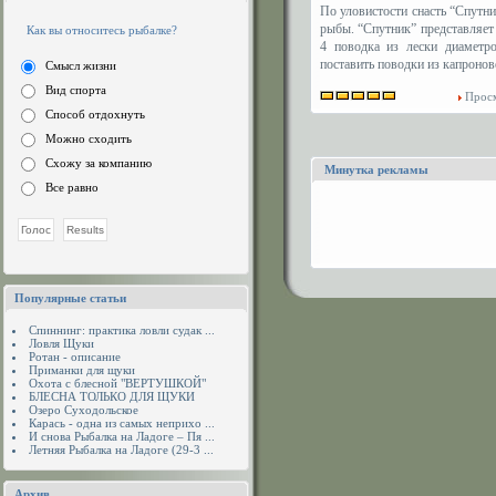
По уловистости снасть “Спутни
рыбы. “Спутник” представляет
Как вы относитесь рыбалке?
4 поводка из лески диамет
поставить поводки из капронов
Смысл жизни
Вид спорта
Просм
Способ отдохнуть
Можно сходить
Схожу за компанию
Минутка рекламы
Все равно
Популярные статьи
Спиннинг: практика ловли судак ...
Ловля Щуки
Ротан - описание
Приманки для щуки
Охота с блесной "ВЕРТУШКОЙ"
БЛЕСНА ТОЛЬКО ДЛЯ ЩУКИ
Озеро Суходольское
Карась - одна из самых неприхо ...
И снова Рыбалка на Ладоге – Пя ...
Летняя Рыбалка на Ладоге (29-3 ...
Архив