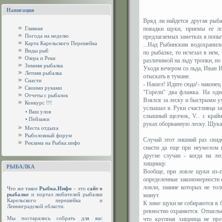
Навигация
Вряд ли найдется другая рыба
Главная
повадки щуки, приемы ее ло
Погода на неделю
предлагаемых заметках я попыт
Карта Карельского Перешейка
...Над Рыбинским водохранил
Виды рыб
по рыбалке, то исчезал в нем,
Озера и Реки
различимой на льду тропки, п
Зимняя рыбалка
Уходя вечером со льда, Иван И
Летняя рыбалка
отыскать в тумане.
Снасти
- Нашел! Идите сюда!- наконец 
Своими руками
"Горели" два флажка. На одн
Отчеты с рыбалок
Взялся за леску и быстрыми у
Конкурс !!!
услышал я. Руки счастливца за
•
Ваш улов
слышный щелчок, V... с край
•
Пейзажи
руках оборванную леску. Щука 
Места отдыха
Рыболовный форум
Случай этот лишний раз свид
Реклама на Рыбка.инфо
снасти да еще при неумелом 
другие случаи - когда на л
хищницу.
РЫБАЛКА
Вообще, при ловле щуки из-п
определенные закономерности 
ловли, знание которых не тол
Что же такое
Рыбка.Инфо
– это
сайт о
рыбалке
и портал любителей рыбалки
минут.
Карельского перешейка и
К зиме щуки не собираются в б
Ленинградской области.
ревностно охраняется. Отшельн
Мы постарались собрать для вас
что крупная хищница не проч