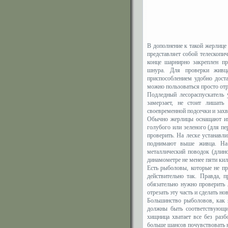
В дополнение к такой жерлице
представляет собой телескопи
конце шарнирно закреплен 
шнура. Для проверки живц
приспособлением удобно доста
можно пользоваться просто от
Подледный лесораспускатель 
замерзает, не стоит лишать
своевременной подсечки и за
Обычно жерлицы оснащают имп
голубого или зеленого (для п
проверить. На леске устанавл
поднимают выше живца. На 
металлический поводок (длин
динамометре не менее пяти ки
Есть рыболовы, которые не пр
действительно так. Правда,
обязательно нужно проверить
отрезать эту часть и сделать н
Большинство рыболовов, как 
должны быть соответствующие
хищница хватает все без разб
больше шансов почувствовать 