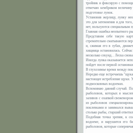
тройник и фиксирую с помощью
отмечаю кембриком величину 
подготовке лунок.
Установив жерлицу, лунку нео
это для затемнения и для того,
нет, пользуются специальным 
Главная ошибка неопытного ры
Представим себе такую карт
стремительно сматываются пер
и, сжимая его в зубах, движе
хищница остановилась. Сейчас
несколько секунд... Леска снов
Иногда лунка оказывается непо
пойдет после первой остановки
В глухозимье время между пок
Нередко еще встречаешь "щукар
настоящее истребление щуки. 
подмосковных водоемах.
Вспоминаю давний случай. По
рыболовов, которых я мыслен
заливов с охапкой свежеморож
из рыболовов специализировал
поклевками и занимался выва
столько рыбы, старший ответил:
Подобная точка зрения, к со
водоеме, и нарушится его би
рыболовов, которые сопернича