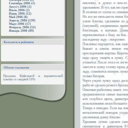
поклевку, я думал о чем-то
Сентябрь 2006 (1)
Август 2006 (1)
удильником. И тут, как ни стра
Июль 2006 (2)
В отличие от охоты со спинни
Июнь 2006 (12)
Но все же пять-шесть типов бл
Май 2006 (8)
Апрель 2006 (139)
узкие блесны, сделанные из 
Март 2006 (17)
(латунной), соединенных прип
Февраль 2006 (52)
блестящая, а матовая. Дли
Январь 2006 (89)
переваливаться с боку на бок
последнему льду - покрупнее.
Каталоги и рейтинги
Поклевка ощущается, как заце
бывает в самом начале оче
преследования жертвы. Коротк
надо сразу тащить в лунку. С
утомится. После этого ее легч
завести в лунку голову щуки, 
Обмен ссылками
льду, становится поперек лунк
Продажа
Кафельной и керамической
только багорик.
плитки
со скидкой 10%
Через узкую лунку щуку доста
рыба не сделала резкого броска
Опытные рыболовы знают, что 
предъявляются самые высоки
или голубого цвета, диаметр
использовании лески большего 
Теперь о поводке. Если вы ло
металлический поводок ухудш
увеличивая длину блесны.
Удильник лучше сделать сам
сантиметров и диаметром 8