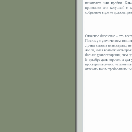
пенопласта или пробки. Хлы
проволоки или катушкой с за
собранном виде не должна пре
Отвесное блеснение - это все
Поэтому с увеличением толщин
Лучше ставить пять жерлиц, не
ловли, имея возможность прояв
больше удовлетворения, чем пр
В декабре день короток, а дел
просверлить лунки. установить
отвечать таким требованиям: м