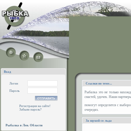
Вход
Логин
Ссылки по теме...
Пароль
Рыбалка это не только нахожд
снастей, удочек. Наши партнер
помогут определится с выборо
Регистрация на сайте!
Забыли пароль?
очередях.
За щукой со льда
Рыбалка в Лен. Области