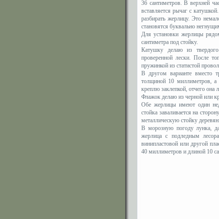
36 сантиметров. В верхней ч
вставляется рычаг с катушкой.
разбирать жерлицу. Это немал
становятся буквально негнущи
Для установки жерлицы рядо
сантиметра под стойку.
Катушку делаю из твердого
проверенной лески. После т
пружинкой из статистой провол
В другом варианте вместо т
толщиной 10 миллиметров, а 
креплю заклепкой, отчего она л
Флажок делаю из черной или кр
Обе жерлицы имеют один недо
стойка заваливается на сторон
металлическую стойку деревян
В морозную погоду лунка, да
жерлица с подледным лесора
винипластовой или другой пла
40 миллиметров и длиной 10 с