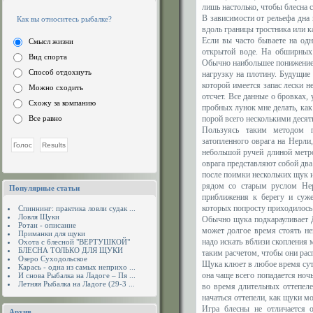
лишь настолько, чтобы блесна 
В зависимости от рельефа дна
Как вы относитесь рыбалке?
вдоль границы тростника или 
Если вы часто бываете на од
Смысл жизни
открытой воде. На обширных
Вид спорта
Обычно наибольшее понижение 
Способ отдохнуть
нагрузку на плотину. Будущи
которой имеется запас лески н
Можно сходить
отсчет. Все данные о бровках,
Схожу за компанию
пробных лунок мне делать, как
Все равно
порой всего несколькими деся
Пользуясь таким методом п
затопленного оврага на Нерли,
небольшой ручей длиной метро
оврага представляют собой два 
после поимки нескольких щук и
рядом со старым руслом Нер
Популярные статьи
приближения к берегу и суже
которых попросту приходилось 
Спиннинг: практика ловли судак ...
Ловля Щуки
Обычно щука подкарауливает Д
Ротан - описание
может долгое время стоять не
Приманки для щуки
надо искать вблизи скопления 
Охота с блесной "ВЕРТУШКОЙ"
БЛЕСНА ТОЛЬКО ДЛЯ ЩУКИ
таким расчетом, чтобы они рас
Озеро Суходольское
Щука клюет в любое время суток
Карась - одна из самых неприхо ...
она чаще всего попадается ноч
И снова Рыбалка на Ладоге – Пя ...
Летняя Рыбалка на Ладоге (29-3 ...
во время длительных оттепеле
начаться оттепели, как щуки м
Игра блесны не отличается 
Архив