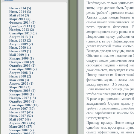
Необходимо только учитывать
зимы, игра должна быть "дели
Июль 2014 (5)
Июнь 2014 (3)
реках "работа" приманки может
Май 2014 (3)
Хватка щуки иногда бывает н
Март 2014 (5)
самом начале заканчивается н
Февраль 2014 (5)
Декабрь 2013 (1)
всего времени блеснения. 
Ноябрь 2013 (2)
амортизировать силу рывка и п
Сентябрь 2013 (3)
Подготовив лунку, рыболов оп
Август 2013 (1)
Июль 2013 (2)
(спиной к ветру). Зафиксирова
Август 2009 (2)
делает короткий взмах кистью 
Июль 2009 (1)
Выждав две-три секунды, повт
Июнь 2009 (1)
Май 2009 (1)
Обычно в нижнем положении бл
Январь 2009 (1)
следует после увеличения это
Ноябрь 2008 (2)
свободное падение - пауза) н
Октябрь 2008 (2)
Сентябрь 2008 (2)
даже она сыта, понуждает к хв
Август 2008 (1)
Иногда полезным бывает такой
Июль 2008 (2)
фонтанчик мути, и затем пос
Май 2008 (3)
Апрель 2008 (1)
между паузами - 3-5 секунд.
Март 2008 (2)
Если позволяет рельеф дна (не
Февраль 2008 (2)
чтобы она планировала в радиус
Январь 2008 (1)
Ноябрь 2007 (15)
В реке игра приманки может бы
Октябрь 2007 (2)
замедленной. Однако нужно у
Сентябрь 2007 (10)
требует определенных способов
Август 2007 (30)
Июль 2007 (45)
свои отработанные приемы бле
Июнь 2007 (52)
непредсказуемо.
Май 2007 (49)
Приведу пример. После полуд
Апрель 2007 (45)
Март 2007 (57)
одной из них, просверлил лунк
Январь 2007 (2)
самых эффективных, на мой в
Октябрь 2006 (2)