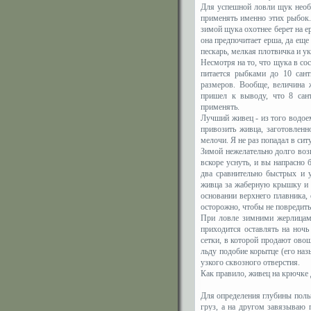
Для успешной ловли щук необх
применять именно этих рыбок.
зимой щука охотнее берет на ер
она предпочитает ерша, да ещ
пескарь, мелкая плотвичка и у
Несмотря на то, что щука в со
питается рыбками до 10 сан
размеров. Вообще, величина 
пришел к выводу, что 8 сан
применять.
Лучший живец - из того водое
привозить живца, заготовлен
мелочи. Я не раз попадал в си
Зимой нежелательно долго воз
вскоре уснуть, и вы напрасн
два сравнительно быстрых и 
живца за жаберную крышку и к
основании верхнего плавника
осторожно, чтобы не повредит
При ловле зимними жерлицами
приходится оставлять на ночь
сетки, в которой продают овощ
льду подобие корытце (его на
узкого сквозного отверстия.
Как правило, живец на крючке 
Для определения глубины поль
груз, а на другом завязываю 