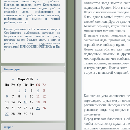
максимум информации о рыбалке:
количество засад заметно сок
Погода на неделю, карта Карельского
подводных бровок. Но и в этих
Перешейка, описание видов рыб и
способов лова, информацию и
Щука с наступлением холодов н
фотоотчеты с рыболовных выставок,
быть, даже в самый глухой се
информацию о зимней и летней
зимней стоянки. Другое дело, 
рыбалке, снастях.
Бывают периоды, когда щука в
Целью данного сайта является создать
множеством мелких пиявок.
Сообщество рыболовов, которым не
В начале весны, незадолго 
безразличны наши озера и реки,
которые хотят больше знать о них и
закраинам льда. промоинам, у
рыбачить только разрешенными
первый весенний жор щуки.
методами! ПРИСОЕДИНЯЙТЕСЬ и Вы
Летом щука обитает, как пра
!
подводным камням и други
местопребывание, что особенн
Таким образом, начинающему р
и когда угодно. Нужно знать
Календарь
встреча с пятнистой хищницей.
«
Март 2006
»
Пн
Вт
Ср
Чт
Пт
Сб
Вс
1
2
3
4
5
Как только устанавливается п
6
7
8
9
10
11
12
перволедью щуки могут подка
13
14
15
16
17
18
19
растительности. Нередко след
20
21
22
23
24
25
26
успешнее, когда лед покрыт 
27
28
29
30
31
спугнуть ее.
Перед началом блеснения я об
чтобы потом, когда щука начне
Опрос
помощью специального присп